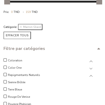
RÉSULTAT
CONTACT
Prix:
0
TND
-
159
TND
Catégorie:
Marron Glacé
EFFACER TOUS
Filtre par catégories
Coloration
Color One
Repigmentants Naturels
Sienne Brûlée
Terre Bleue
Rouge De Venise
Pourpre Phénicien