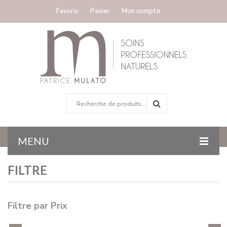
Favoris
Panier
Mon compte
MENU
FILTRE
ACCUEIL
COLORATION
Filtre par Prix
GAMMES TRAITANTES