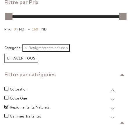
Filtre par Prix
RÉSULTAT
CONTACT
Prix:
0
TND
-
159
TND
Catégorie:
Repigmentants naturels
EFFACER TOUS
Filtre par catégories
Coloration
Color One
Repigmentants Naturels
Gammes Traitantes