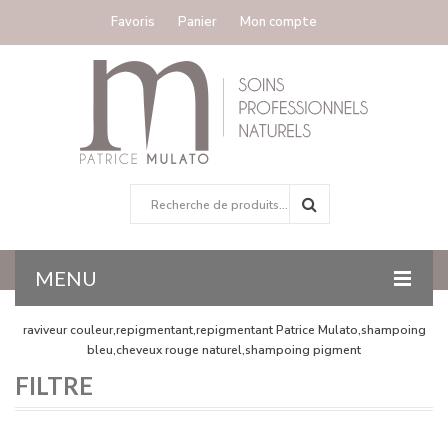
Favoris
Panier
Mon compte
MENU
raviveur couleur,repigmentant,repigmentant Patrice Mulato,shampoing
ACCUEIL
bleu,cheveux rouge naturel,shampoing pigment
COLORATION
FILTRE
GAMMES TRAITANTES