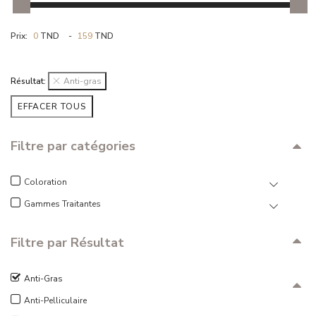
RÉSULTAT
CONTACT
Prix:
0
TND
-
159
TND
Résultat:
Anti-gras
EFFACER TOUS
Filtre par catégories
Coloration
Gammes Traitantes
Filtre par Résultat
Anti-Gras
Anti-Pelliculaire