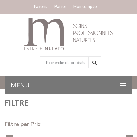
Favoris
Panier
Mon compte
MENU
FILTRE
ACCUEIL
COLORATION
Filtre par Prix
GAMMES TRAITANTES